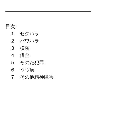
目次
　１　セクハラ
　２　パワハラ
　３　横領
　４　借金
　５　そのた犯罪
　６　うつ病
　７　その他精神障害