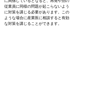
に関係しているとなると、再発や別の
従業員に同様の問題が起こらないよう
に対策を講じる必要があります。この
ような場合に産業医に相談すると有効
な対策を講じることができます。
また、最近は精神的な問題が注目され
ているようですが、生活習慣病の予防
などの基本の健康管理はどの事業所も
しっかりとやるべきです。あまりに患
者数が多いので安全配慮義務の文脈で
は取り上げられていませんが、健康経
営ブームが成熟すると、しっかりと取
り組んでいる事業所では確実に生活習
慣病は減ります。対応をしていないと
ころが目立つようになると状況は変わ
るかもしれません。従業員が糖尿病に
なったら事業所の責任なんてことにな
るかもしれません。50人未満では人員